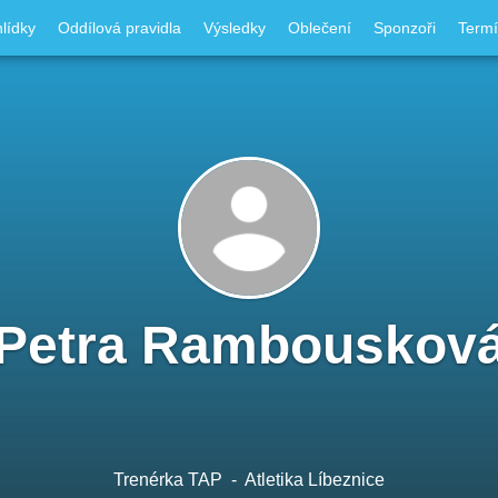
lídky
Oddílová pravidla
Výsledky
Oblečení
Sponzoři
Term
Petra Rambouskov
Trenérka TAP
- Atletika Líbeznice