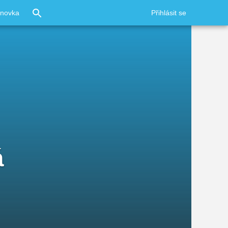
ínovka
Přihlásit se
á