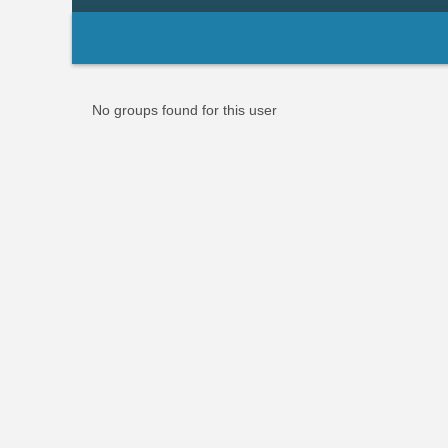
Primary
tabs
Informative
No groups found for this user
message