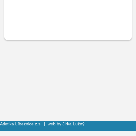
Atletika Líbeznice z.s. | web by
Jirka Lužný